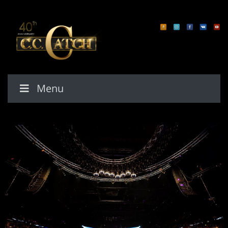
Home
Gallery
On Tour
Contact